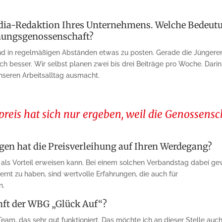
edia-Redaktion Ihres Unternehmens. Welche Bedeut
ohnungsgenossenschaft?
 und in regelmäßigen Abständen etwas zu posten. Gerade die Jüngeren,
ch besser. Wir selbst planen zwei bis drei Beiträge pro Woche. Dari
nseren Arbeitsalltag ausmacht.
eis hat sich nur ergeben, weil die Genossensch
gen hat die Preisverleihung auf Ihren Werdegang?
h als Vorteil erweisen kann. Bei einem solchen Verbandstag dabei ge
nt zu haben, sind wertvolle Erfahrungen, die auch für
n.
nft der WBG „Glück Auf“?
er Team, das sehr gut funktioniert. Das möchte ich an dieser Stelle a