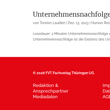
Unternehmensnachfolge
von
Torsten Laudien
|
Dez. 13, 2023
|
Human Res
Lesedauer: 2 Minuten Unternehmensnachfolge 
Unternehmensnachfolge ist die Existenz des U
©
2026 FVT Fachverlag Thüringen UG
Redaktion &
Im
Ansprechpartner
Dat
Mediadaten
AG