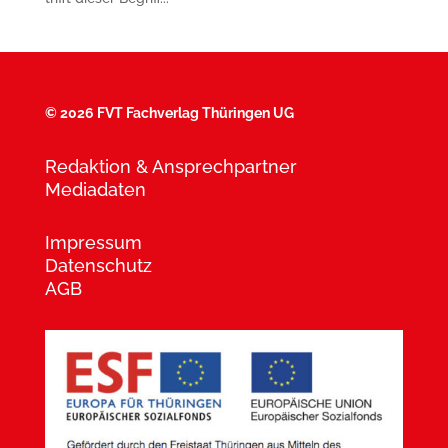
©
2026 FVT Fachverlag Thüringen UG
Redaktion & Ansprechpartner
Mediadaten
Impressum
Datenschutz
AGB