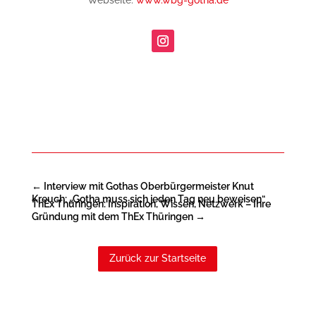
Webseite:
www.wbg-gotha.de
←
Interview mit Gothas Oberbürgermeister Knut
Kreuch: „Gotha muss sich jeden Tag neu beweisen“
ThEx Thüringen: Inspiration, Wissen, Netzwerk – Ihre
Gründung mit dem ThEx Thüringen
→
Zurück zur Startseite