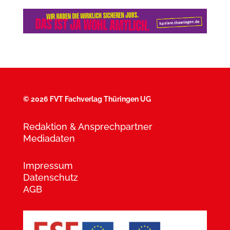
©
2026 FVT Fachverlag Thüringen UG
Redaktion & Ansprechpartner
Mediadaten
Impressum
Datenschutz
AGB