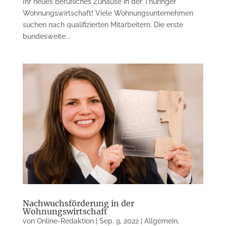
Ihr neues berufliches Zuhause in der Thüringer
Wohnungs­wirtschaft! Viele Wohnungsunternehmen
suchen nach qualifizierten Mit­arbeitern. Die erste
bundes­weite...
Nachwuchsförderung in der
Wohnungswirtschaft
von
Online-Redaktion
|
Sep. 9, 2022
|
Allgemein
,