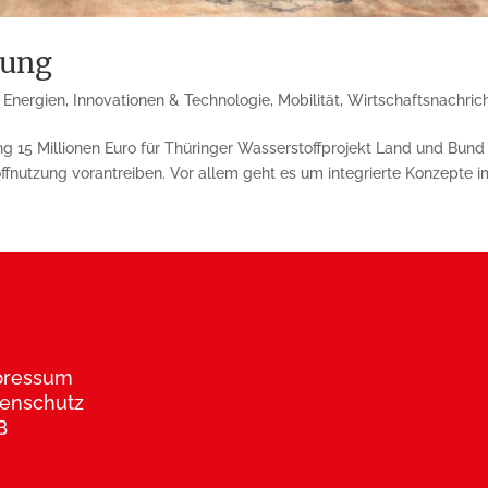
rung
 Energien
,
Innovationen & Technologie
,
Mobilität
,
Wirtschaftsnachric
 15 Millionen Euro für Thüringer Wasserstoffprojekt Land und Bund
fnutzung vorantreiben. Vor allem geht es um inte­grierte Konzepte im
pressum
enschutz
B