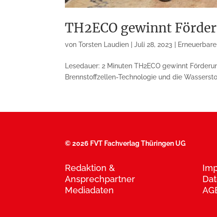
TH2ECO gewinnt Förde
von
Torsten Laudien
|
Juli 28, 2023
|
Erneuerbare
Lesedauer: 2 Minuten TH2ECO gewinnt Förderung
Brennstoffzellen-Technologie und die Wasserstof
©
2026 FVT Fachverlag Thüringen UG
Redaktion &
Im
Ansprechpartner
Dat
Mediadaten
AG