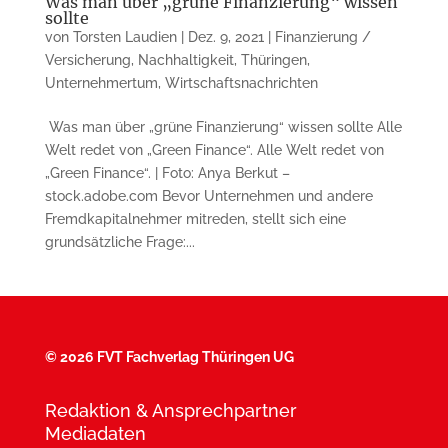
Was man über „grüne Finanzierung“ wissen
sollte
von
Torsten Laudien
|
Dez. 9, 2021
|
Finanzierung /
Versicherung
,
Nachhaltigkeit
,
Thüringen
,
Unternehmertum
,
Wirtschaftsnachrichten
Was man über „grüne Finanzierung“ wissen sollte Alle
Welt redet von „Green Finance“. Alle Welt redet von
„Green Finance“. | Foto: Anya Berkut –
stock.adobe.com Bevor Unternehmen und andere
Fremdkapitalnehmer mitreden, stellt sich eine
grundsätzliche Frage:...
©
2026 FVT Fachverlag Thüringen UG
Redaktion & Ansprechpartner
Mediadaten