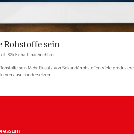
e Rohstoffe sein
eit
,
Wirtschaftsnachrichten
oh­stoffe sein Mehr Einsatz von Sekundär­roh­stof­fen Viele produzie
blemen aus­einandersetzen...
pressum