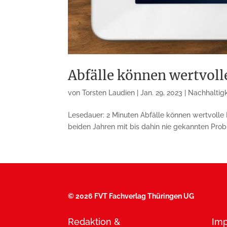
Abfälle können wertvoll
von
Torsten Laudien
|
Jan. 29, 2023
|
Nachhaltigk
Lesedauer: 2 Minuten Abfälle können wertvolle R
beiden Jah­ren mit bis dahin nie gekannten Pro­
©
2026 FVT Fachverlag Thüringen UG
Redaktion &
Im