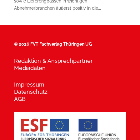
sowie Lieferengpässen in wichtigen
Abnehmerbranchen äußerst positiv in die...
©
2026 FVT Fachverlag Thüringen UG
Redaktion & Ansprechpartner
Mediadaten
Impressum
Datenschutz
AGB