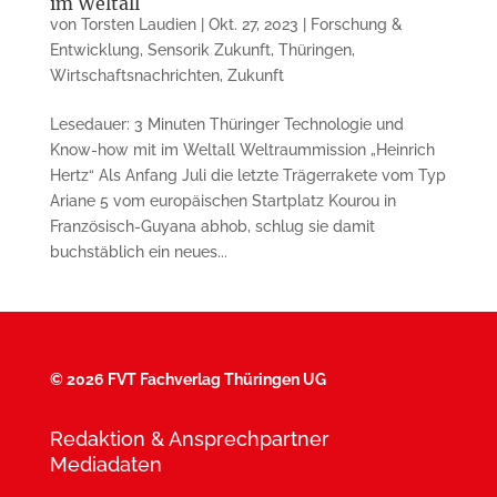
im Weltall
von
Torsten Laudien
|
Okt. 27, 2023
|
Forschung &
Entwicklung
,
Sensorik Zukunft
,
Thüringen
,
Wirtschaftsnachrichten
,
Zukunft
Lesedauer: 3 Minuten Thüringer Technologie und
Know-how mit im Weltall Weltraummission „Heinrich
Hertz“ Als Anfang Juli die letzte Trägerrakete vom Typ
Ariane 5 vom europäischen Startplatz Kourou in
Französisch-Guyana abhob, schlug sie damit
buchstäblich ein neues...
©
2026 FVT Fachverlag Thüringen UG
Redaktion & Ansprechpartner
Mediadaten