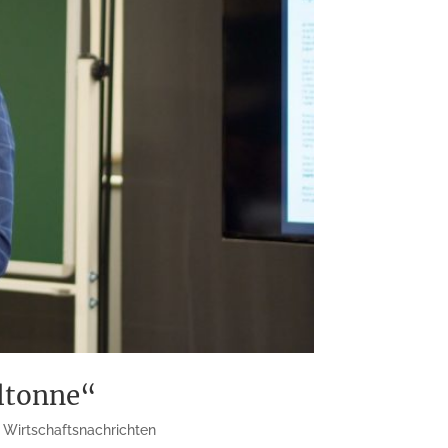
lltonne“
,
Wirtschaftsnachrichten