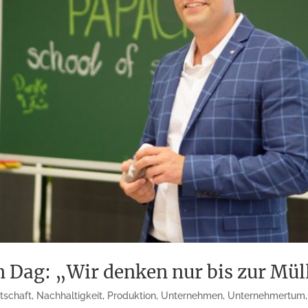
 Dag: „Wir denken nur bis zur Mü
rtschaft
,
Nachhaltigkeit
,
Produktion
,
Unternehmen
,
Unternehmertum