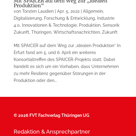
Mit SPAICER auf dem Weg zur „idealen
Produktion“
von
Torsten Laudien
|
Apr. 5, 2022
|
Allgemein
,
Digitalisierung
,
Forschung & Entwicklung
,
Industrie
4.0
,
Innovationen & Technologie
,
Produktion
,
Sensorik
Zukunft
,
Thüringen
,
Wirtschaftsnachrichten
,
Zukunft
Mit SPAICER auf dem Weg zur „idealen Produktion“ In
Erfurt fand am 5. und 6. April ein weiteres
Konsortialtreffen des SPAICER-Projekts statt. Dabei
handelt es sich um ein Vorhaben, dass Unternehmen
zu mehr Resilienz gegenüber Störungen in der
Produktion oder den...
©
2026 FVT Fachverlag Thüringen UG
Redaktion & Ansprechpartner