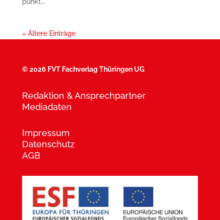
punkt...
« Ältere Einträge
©
2026 FVT Fachverlag Thüringen UG
Redaktion & Ansprechpartner
Mediadaten
Impressum
Datenschutz
AGB