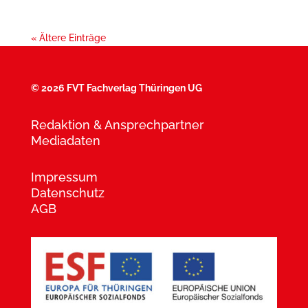
« Ältere Einträge
©
2026 FVT Fachverlag Thüringen UG
Redaktion & Ansprechpartner
Mediadaten
Impressum
Datenschutz
AGB