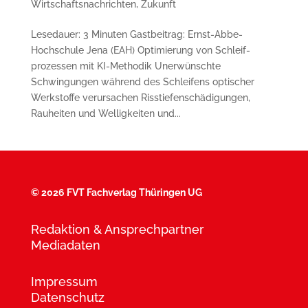
Wirtschaftsnachrichten
,
Zukunft
Lesedauer: 3 Minuten Gastbeitrag: Ernst-Abbe-
Hochschule Jena (EAH) Optimierung von Schleif­
prozessen mit KI-Methodik Unerwünschte
Schwingungen während des Schleifens optischer
Werkstoffe verursachen Risstiefen­schädigungen,
Rauheiten und Wellig­keiten und...
©
2026 FVT Fachverlag Thüringen UG
Redaktion & Ansprechpartner
Mediadaten
Impressum
Datenschutz