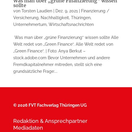
Was man über „grüne Finanzierung“ wissen
sollte
von
Torsten Laudien
|
Dez. 9, 2021
|
Finanzierung /
Versicherung
,
Nachhaltigkeit
,
Thüringen
,
Unternehmertum
,
Wirtschaftsnachrichten
Was man über „grüne Finanzierung“ wissen sollte Alle
Welt redet von „Green Finance“. Alle Welt redet von
„Green Finance“. | Foto: Anya Berkut –
stock.adobe.com Bevor Unternehmen und andere
Fremdkapitalnehmer mitreden, stellt sich eine
grundsätzliche Frage:...
©
2026 FVT Fachverlag Thüringen UG
Redaktion & Ansprechpartner
Mediadaten