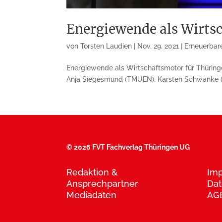
Energiewende als Wirts
von
Torsten Laudien
|
Nov. 29, 2021
|
Erneuerbar
Energiewende als Wirtschaftsmotor für Thüringe
Anja Siegesmund (TMUEN), Karsten Schwanke (Wi
©
2026 FVT Fachverlag Thüringen UG
Redaktion &
Im
Ansprechpartner
Dat
Mediadaten
AG