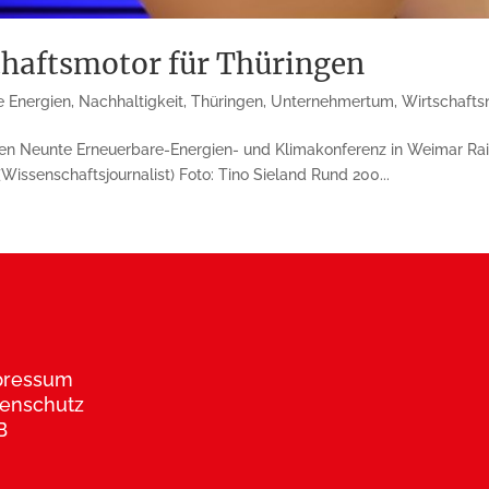
chaftsmotor für Thüringen
e Energien
,
Nachhaltigkeit
,
Thüringen
,
Unternehmertum
,
Wirtschafts
n Neunte Erneuerbare-Energien- und Klimakonferenz in Weimar Rainer
ssenschaftsjournalist) Foto: Tino Sieland Rund 200...
pressum
enschutz
B