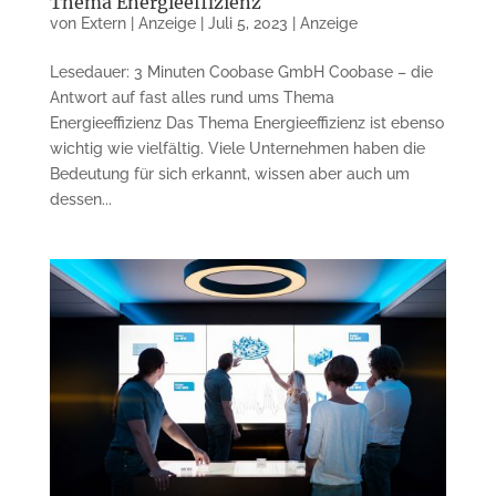
Thema Energieeffizienz
von
Extern | Anzeige
|
Juli 5, 2023
|
Anzeige
Lesedauer: 3 Minuten Coobase GmbH Coobase – die
Antwort auf fast alles rund ums Thema
Energieeffizienz Das Thema Energieeffizienz ist eben­so
wichtig wie vielfältig. Viele Un­ter­nehmen haben die
Bedeutung für sich erkannt, wissen aber auch um
dessen...