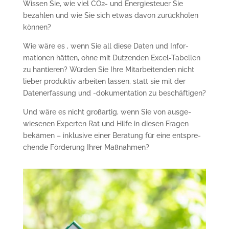
Wissen Sie, wie viel CO2- und Energiesteuer Sie
bezahlen und wie Sie sich et­was davon zu­rück­holen
können?
Wie wäre es , wenn Sie all diese Daten und Infor­
mationen hätten, ohne mit Dut­zen­den Excel-Ta­bellen
zu hantieren? Würden Sie Ihre Mitarbei­ten­den nicht
lieber produktiv arbeiten lassen, statt sie mit der
Datenerfassung und -do­kumen­tation zu beschäftigen?
Und wäre es nicht großartig, wenn Sie von aus­ge­
wiesenen Experten Rat und Hil­fe in diesen Fra­gen
bekämen – inklusive einer Beratung für eine ent­spre­
chen­de Förderung Ihrer Maßnah­men?