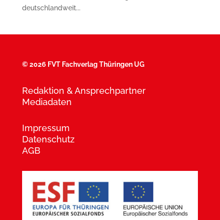
deutschlandweit...
©
2026 FVT Fachverlag Thüringen UG
Redaktion & Ansprechpartner
Mediadaten
Impressum
Datenschutz
AGB