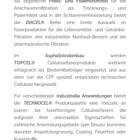
Als organische
Press- und Filterhilfsmittel
für die
Anschwemmfiltration, als Trocknungs- und
Poliermittel und in der Schlammentwässerung bietet
die
DIACEL®
Reihe eine breite Auswahl an
Faserprodukten für die Lebensmittel- und Getränke-
Filtration, den industriellen Nonfood-Bereich und die
pharmazeutische Filtration.
Im
Asphaltstraßenbau
werden
TOPCEL
®
Cellulosefaserprodukte weltweit
erfolgreich als Bindemittelträger eingesetzt und aus
einer von der CFF speziell entwicklten technischen
Cellulose hergestellt.
Für verschiedenste
industrielle Anwendungen
bietet
die
TECHNOCEL®
Produktpalette eine Vielzahl an
pulver- bis faserförmigen Cellulosefasern, die
aufgrund ihrer universellen Eigenschaften für
zahlreiche Anwendungsgebiete zum Einsatz kommen,
darunter Anspritzbegrünung, Coating, Feuerfest oder
Kunststoffe.