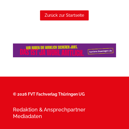
Zurück zur Startseite
©
2026 FVT Fachverlag Thüringen UG
Redaktion & Ansprechpartner
Mediadaten