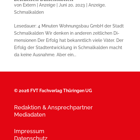
von
Extern | Anzeige
|
Juni 20, 2023
|
Anzeige
,
Schmalkalden
Lesedauer: 4 Minuten Wohnungsbau GmbH der Stadt
Schmal­kalden Wir denken in anderen zeitlichen Di­
men­sionen Der Erfolg hat bekanntlich viele Väter. Der
Erfolg der Stadtentwicklung in Schmal­kalden macht
da keine Aus­nah­me. Aber ein...
©
2026 FVT Fachverlag Thüringen UG
Redaktion & Ansprechpartner
Mediadaten
Impressum
Datenschutz