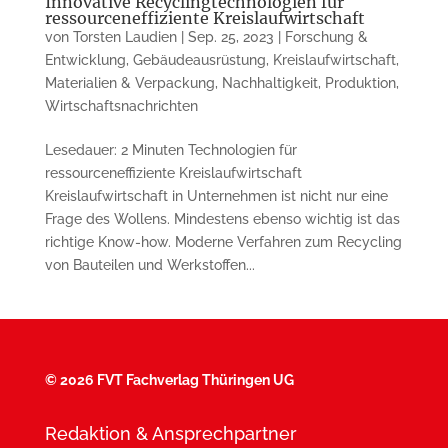
Innovative Recyclingtechnologien für
ressourceneffiziente Kreislaufwirtschaft
von
Torsten Laudien
|
Sep. 25, 2023
|
Forschung &
Entwicklung
,
Gebäudeausrüstung
,
Kreislaufwirtschaft
,
Materialien & Verpackung
,
Nachhaltigkeit
,
Produktion
,
Wirtschaftsnachrichten
Lesedauer: 2 Minuten Technologien für
ressourceneffiziente Kreislaufwirtschaft
Kreislaufwirtschaft in Unternehmen ist nicht nur eine
Frage des Wollens. Mindestens ebenso wichtig ist das
richtige Know-how. Moderne Verfahren zum Recycling
von Bauteilen und Werkstoffen...
©
2026 FVT Fachverlag Thüringen UG
Redaktion & Ansprechpartner