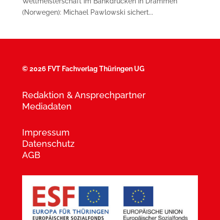
Weltmeisterschaft im Bankdrücken in Drammen
(Norwegen): Michael Pawlowski sichert...
©
2026 FVT Fachverlag Thüringen UG
Redaktion & Ansprechpartner
Mediadaten
Impressum
Datenschutz
AGB