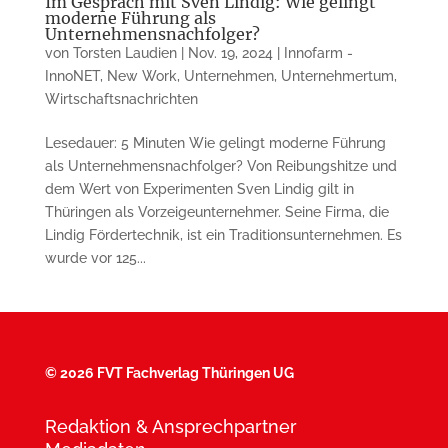
Im Gespräch mit Sven Lindig: Wie gelingt
moderne Führung als
Unternehmensnachfolger?
von
Torsten Laudien
|
Nov. 19, 2024
|
Innofarm -
InnoNET
,
New Work
,
Unternehmen
,
Unternehmertum
,
Wirtschaftsnachrichten
Lesedauer: 5 Minuten Wie gelingt moderne Führung
als Unternehmensnachfolger? Von Reibungshitze und
dem Wert von Experimenten Sven Lindig gilt in
Thüringen als Vorzeigeunternehmer. Seine Firma, die
Lindig Fördertechnik, ist ein Traditionsunternehmen. Es
wurde vor 125...
©
2026 FVT Fachverlag Thüringen UG
Redaktion & Ansprechpartner