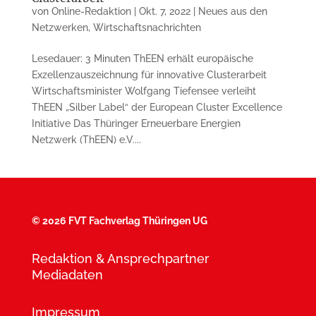
von
Online-Redaktion
|
Okt. 7, 2022
|
Neues aus den
Netzwerken
,
Wirtschaftsnachrichten
Lesedauer: 3 Minuten ThEEN erhält europäische
Exzellenzauszeichnung für innovative Clusterarbeit
Wirtschaftsminister Wolfgang Tiefensee verleiht
ThEEN „Silber Label“ der European Cluster Excellence
Initiative Das Thüringer Erneuerbare Energien
Netzwerk (ThEEN) e.V....
©
2026 FVT Fachverlag Thüringen UG
Redaktion & Ansprechpartner
Mediadaten
Impressum