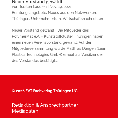
Neuer Vorstand gewählt
von
Torsten Laudien
|
Nov. 19, 2021
|
Beratungsangebote
,
Neues aus den Netzwerken
,
Thüringen
,
Unternehmertum
,
Wirtschaftsnachrichten
Neuer Vorstand gewählt Die Mitglieder des
PolymerMat e.V. – Kunststoffcluster Thüringen haben
einen neuen Vereinsvorstand gewählt. Auf der
Mitgliederversammlung wurde Matthias Düngen (Lean
Plastics Technologies GmbH) erneut als Vorsitzender
des Vorstandes bestätigt....
©
2026 FVT Fachverlag Thüringen UG
Redaktion & Ansprechpartner
Mediadaten