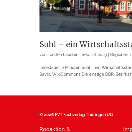
Suhl – ein Wirtschaftss
von
Torsten Laudien
|
Sep. 26, 2023
|
Regionen im
Lesedauer: 2 Minuten Suhl – ein Wirtschaftssta
Savin, WikiCommons Die einstige DDR-Bezirksstad
©
2026 FVT Fachverlag Thüringen UG
Redaktion &
Im