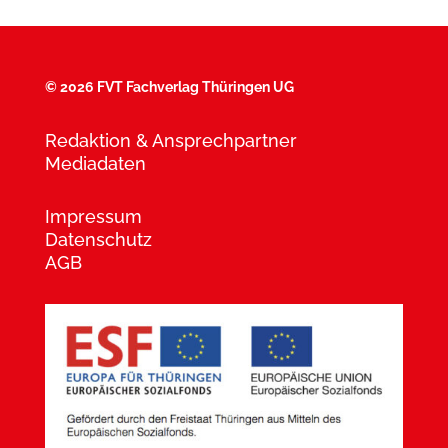
©
2026 FVT Fachverlag Thüringen UG
Redaktion & Ansprechpartner
Mediadaten
Impressum
Datenschutz
AGB