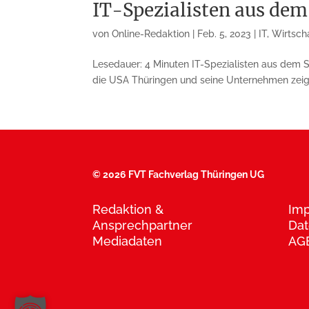
IT-Spezialisten aus dem
von
Online-Redaktion
|
Feb. 5, 2023
|
IT
,
Wirtsch
Lesedauer: 4 Minuten IT-Spezialisten aus dem Sil
die USA Thüringen und seine Unternehmen zeige
©
2026 FVT Fachverlag Thüringen UG
Redaktion &
Im
Ansprechpartner
Dat
Mediadaten
AG