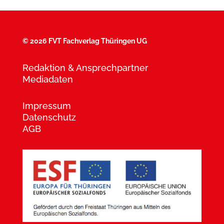
©
2026 FVT Fachverlag Thüringen UG
Redaktion & Ansprechpartner
Mediadaten
Impressum
Datenschutz
AGB