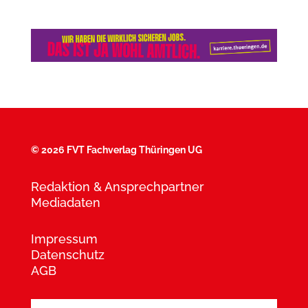
©
2026 FVT Fachverlag Thüringen UG
Redaktion & Ansprechpartner
Mediadaten
Impressum
Datenschutz
AGB