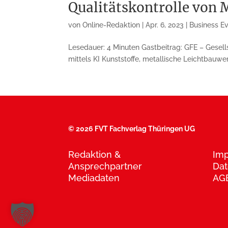
Qualitätskontrolle von 
von
Online-Redaktion
|
Apr. 6, 2023
|
Business E
Lesedauer: 4 Minuten Gastbeitrag: GFE – Gesel
mittels KI Kunststoffe, metallische Leicht­bau­wer
©
2026 FVT Fachverlag Thüringen UG
Redaktion &
Im
Ansprechpartner
Dat
Mediadaten
AG