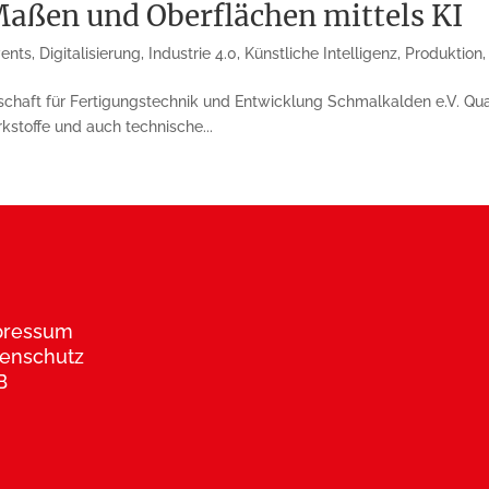
Maßen und Oberflächen mittels KI
vents
,
Digitalisierung
,
Industrie 4.0
,
Künstliche Intelligenz
,
Produktion
lschaft für Fertigungstechnik und Entwicklung Schmalkalden e.V. Qu
k­stoffe und auch tech­nische...
pressum
enschutz
B