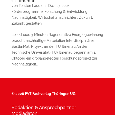
TU Ilmenau
von
Torsten Laudien
|
Dez. 27, 2024
|
Förderprogramme
,
Forschung & Entwicklung
,
Nachhaltigkeit
,
Wirtschaftsnachrichten
,
Zukunft
,
Zukunft gestalten
Lesedauer: 3 Minuten Regenerative Energiegewinnung
braucht nachhaltige Materialien Interdisziplinäres
SustEnMat-Projekt an der TU Ilmenau An der
Technische Universität (TU) Ilmenau begann am 1.
Oktober ein großangelegtes Forschungsprojekt zur
Nachhaltigkeit...
©
2026 FVT Fachverlag Thüringen UG
Redaktion & Ansprechpartner
Mediadaten