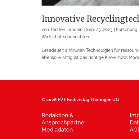
Innovative Recyclingtech
von
Torsten Laudien
|
Sep. 25, 2023
|
Forschung 
Wirtschaftsnachrichten
Lesedauer: 2 Minuten Technologien für ressource
ebenso wichtig ist das richtige Know-how. Mode
©
2026 FVT Fachverlag Thüringen UG
Redaktion &
Im
Ansprechpartner
Dat
Mediadaten
AG