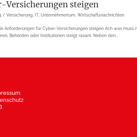
r-Versicherungen steigen
g / Versicherung
,
IT
,
Unternehmertum
,
Wirtschaftsnachrichten
n Anforderungen für Cyber-Versicherungen steigen Ach was muss ma
men, Behör­den oder Insti­tutionen steigt rasant. Neben den...
pressum
enschutz
B