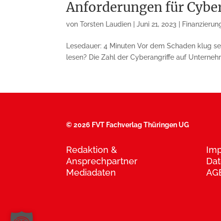
Anforderungen für Cybe
von
Torsten Laudien
|
Juni 21, 2023
|
Finanzierun
Lesedauer: 4 Minuten Vor dem Schaden klug sei
lesen? Die Zahl der Cyber­an­grif­fe auf Unter­neh
©
2026 FVT Fachverlag Thüringen UG
Redaktion &
Im
Ansprechpartner
Dat
Mediadaten
AG