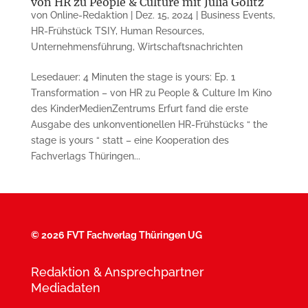
von HR zu People & Culture mit Julia Gölitz
von
Online-Redaktion
|
Dez. 15, 2024
|
Business Events
,
HR-Frühstück TSIY
,
Human Resources
,
Unternehmensführung
,
Wirtschaftsnachrichten
Lesedauer: 4 Minuten the stage is yours: Ep. 1
Transformation – von HR zu People & Culture Im Kino
des KinderMedienZentrums Erfurt fand die erste
Ausgabe des unkonventionellen HR-Frühstücks “ the
stage is yours “ statt – eine Kooperation des
Fachverlags Thüringen...
©
2026 FVT Fachverlag Thüringen UG
Redaktion & Ansprechpartner
Mediadaten