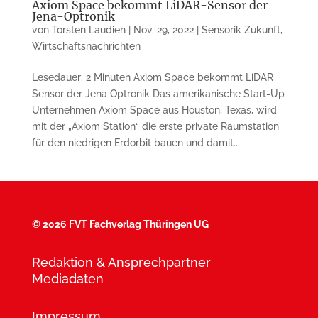
Axiom Space bekommt LiDAR-Sensor der
Jena-Optronik
von
Torsten Laudien
|
Nov. 29, 2022
|
Sensorik Zukunft
,
Wirtschaftsnachrichten
Lesedauer: 2 Minuten Axiom Space bekommt LiDAR
Sensor der Jena Optronik Das amerikanische Start-Up
Unter­nehmen Axiom Space aus Houston, Texas, wird
mit der „Axiom Station“ die erste private Raum­station
für den niedrigen Erdorbit bauen und damit...
©
2026 FVT Fachverlag Thüringen UG
Redaktion & Ansprechpartner
Mediadaten
Impressum