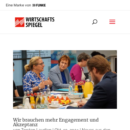
Eine Marke von
Wir brauchen mehr Engagement und
Akzeptanz
von
Torsten Laudien
|
Okt. 10, 2024
|
Neues aus den