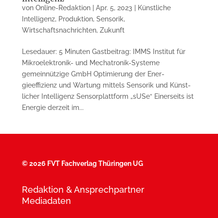
von
Online-Redaktion
|
Apr. 5, 2023
|
Künstliche
Intelligenz
,
Produktion
,
Sensorik
,
Wirtschaftsnachrichten
,
Zukunft
Lesedauer: 5 Minuten Gastbeitrag: IMMS Institut für
Mikroelektronik- und Mechatronik-Systeme
gemeinnützige GmbH Optimierung der Ener­
gieeffizienz und Wartung mittels Sensorik und Künst­
licher Intelligenz Sensorplattform „sUSe“ Einerseits ist
Energie derzeit im...
©
2026 FVT Fachverlag Thüringen UG
Redaktion & Ansprechpartner
Mediadaten