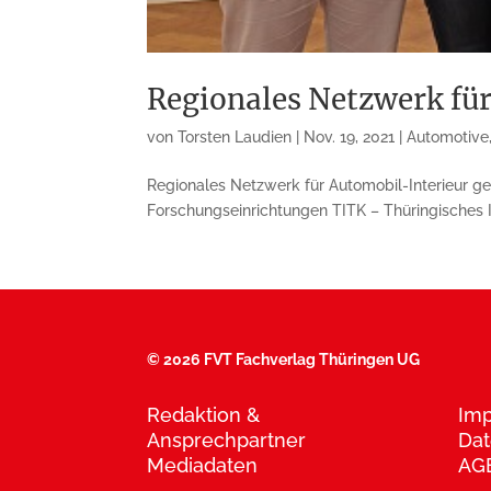
Regionales Netzwerk fü
von
Torsten Laudien
|
Nov. 19, 2021
|
Automotive
Regionales Netzwerk für Automobil-Interieur g
Forschungseinrichtungen TITK – Thüringisches Ins
©
2026 FVT Fachverlag Thüringen UG
Redaktion &
Im
Ansprechpartner
Dat
Mediadaten
AG