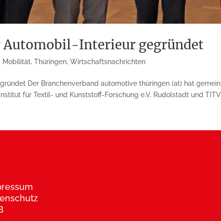
r Automobil-Interieur gegründet
,
Mobilität
,
Thüringen
,
Wirtschaftsnachrichten
egründet Der Branchenverband automotive thüringen (at) hat gemei
titut für Textil- und Kunststoff-Forschung e.V. Rudolstadt und TITV.
pressum
enschutz
B