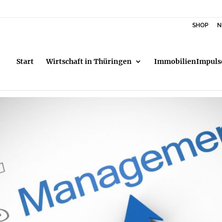
SHOP
N
Start
Wirtschaft in Thüringen
ImmobilienImpuls