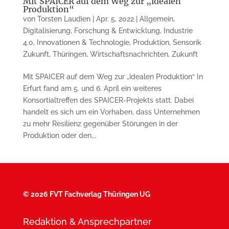
Mit SPAICER auf dem Weg zur „idealen
Produktion“
von
Torsten Laudien
|
Apr. 5, 2022
|
Allgemein
,
Digitalisierung
,
Forschung & Entwicklung
,
Industrie
4.0
,
Innovationen & Technologie
,
Produktion
,
Sensorik
Zukunft
,
Thüringen
,
Wirtschaftsnachrichten
,
Zukunft
Mit SPAICER auf dem Weg zur „idealen Produktion“ In
Erfurt fand am 5. und 6. April ein weiteres
Konsortialtreffen des SPAICER-Projekts statt. Dabei
handelt es sich um ein Vorhaben, dass Unternehmen
zu mehr Resilienz gegenüber Störungen in der
Produktion oder den...
©
2026 FVT Fachverlag Thüringen UG
Redaktion & Ansprechpartner