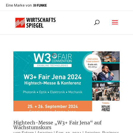
Eine Marke von
Hightech-Messe „W3+ Fair Jena“ auf
Wachstumskurs
von
Extern | Anzeige
|
Sep. 10, 2024
|
Anzeige
,
Business