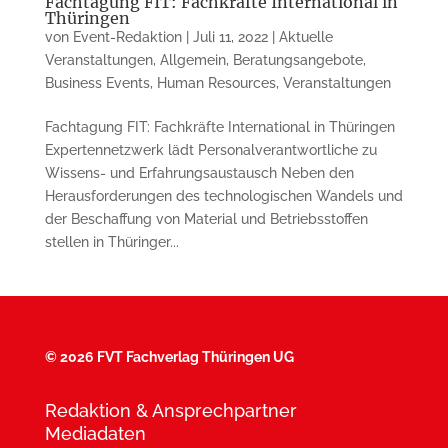
Fachtagung FIT: Fachkräfte International in
Thüringen
von
Event-Redaktion
|
Juli 11, 2022
|
Aktuelle
Veranstaltungen
,
Allgemein
,
Beratungsangebote
,
Business Events
,
Human Resources
,
Veranstaltungen
Fachtagung FIT: Fachkräfte International in Thüringen
Expertennetzwerk lädt Personalverantwortliche zu
Wissens- und Erfahrungsaustausch Neben den
Herausforderungen des technologischen Wandels und
der Beschaffung von Material und Betriebsstoffen
stellen in Thüringer...
©
2026 FVT Fachverlag Thüringen UG
Redaktion & Ansprechpartner
Mediadaten