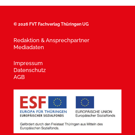
©
2026 FVT Fachverlag Thüringen UG
Redaktion & Ansprechpartner
Mediadaten
Impressum
Datenschutz
AGB