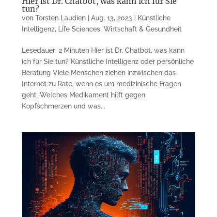
Hier ist Dr. Chatbot, was kann ich für Sie
tun?
von
Torsten Laudien
|
Aug. 13, 2023
|
Künstliche
Intelligenz
,
Life Sciences
,
Wirtschaft & Gesundheit
Lesedauer: 2 Minuten Hier ist Dr. Chatbot, was kann
ich für Sie tun? Künstliche Intelligenz oder persönliche
Beratung Viele Menschen ziehen inzwischen das
Internet zu Rate, wenn es um medizinische Fragen
geht. Welches Medikament hilft gegen
Kopfschmerzen und was...