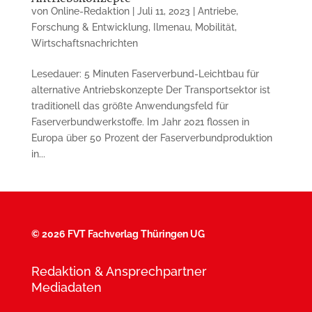
von
Online-Redaktion
|
Juli 11, 2023
|
Antriebe
,
Forschung & Entwicklung
,
Ilmenau
,
Mobilität
,
Wirtschaftsnachrichten
Lesedauer: 5 Minuten Faserverbund-Leichtbau für
alternative Antriebs­konzepte Der Transportsektor ist
traditionell das größte Anwendungsfeld für
Faserverbundwerkstoffe. Im Jahr 2021 flossen in
Europa über 50 Prozent der Faserverbundproduktion
in...
©
2026 FVT Fachverlag Thüringen UG
Redaktion & Ansprechpartner
Mediadaten