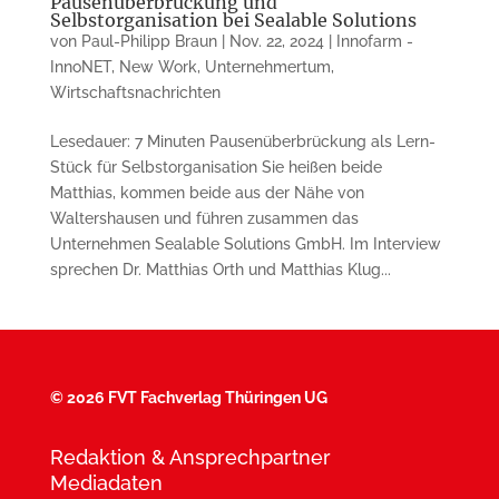
Pausenüberbrückung und
Selbstorganisation bei Sealable Solutions
von
Paul-Philipp Braun
|
Nov. 22, 2024
|
Innofarm -
InnoNET
,
New Work
,
Unternehmertum
,
Wirtschaftsnachrichten
Lesedauer: 7 Minuten Pausenüberbrückung als Lern-
Stück für Selbstorganisation Sie heißen beide
Matthias, kommen beide aus der Nähe von
Waltershausen und führen zusammen das
Unternehmen Sealable Solutions GmbH. Im Interview
sprechen Dr. Matthias Orth und Matthias Klug...
©
2026 FVT Fachverlag Thüringen UG
Redaktion & Ansprechpartner
Mediadaten